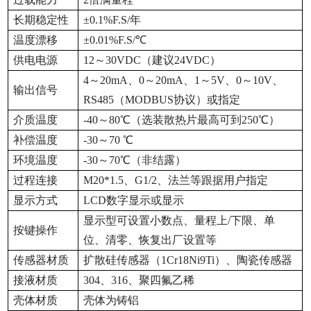
长期稳定性
±0.1%F.S/
年
温度漂移
±0.01%F.S/℃
供电电源
12
～30VDC（建议24VDC）
4
～20mA、0～20mA、1～5V、0～10V、
输出信号
RS485（MODBUS协议）或指定
介质温度
-40
～80℃（选装散热片最高可到250℃）
补偿温度
-30
～70 ℃
环境温度
-30
～70℃（非结露）
过程连接
M20*1.5
、G1/2、法兰等跟据用户指定
显示方式
LCD
数字显示或显示
显示型可设置小数点、量程上/下限、单
按键操作
位、清零、恢复出厂设置等
传感器材质
扩散硅传感器（1Cr18Ni9Ti）、陶瓷传感器
接液材质
304
、316、聚四氟乙稀
壳体材质
壳体为铸铝