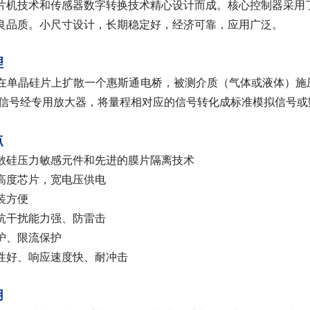
片机技术和传感器数字转换技术精心设计而成。核心控制器采用
良品质。
小尺寸设计
，长期稳定好，经济可靠，应用广泛。
理
在单晶硅片上扩散一个惠斯通电桥，被测介质（气体或液体）施
此信号经专用放大器，将量程相对应的信号转化成标准模拟信号或
点
散硅压力敏感元件和先进的膜片隔离技术
高度芯片，宽电压供电
装方便
抗干扰能力强、防雷击
护、限流保护
性好、响应速度快、耐冲击
用