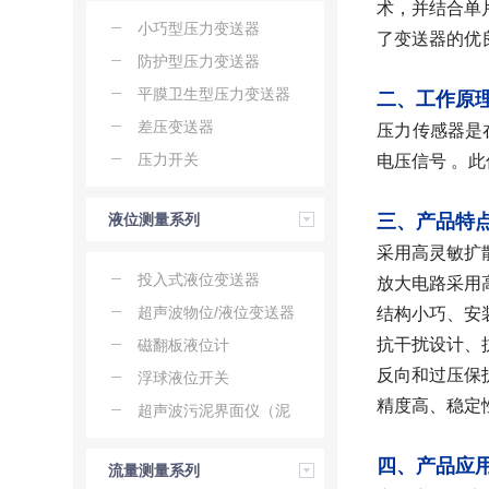
术，并结合单
小巧型压力变送器
了变送器的优
防护型压力变送器
平膜卫生型压力变送器
二、工作原
差压变送器
压力传感器是
压力开关
电压信号 。
液位测量系列
三、产品特
采用高灵敏扩
投入式液位变送器
放大电路采用
超声波物位/液位变送器
结构小巧、安
抗干扰设计、
磁翻板液位计
反向和过压保
浮球液位开关
精度高、稳定
超声波污泥界面仪（泥
位计）
四、产品应
流量测量系列