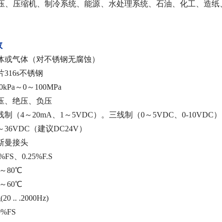
压、压缩机、制冷系统、能源、水处理系统、石油、化工、造纸
数
体或气体（对不锈钢无腐蚀）
316s不锈钢
kPa～0～100MPa
压、绝压、负压
制（4～20mA、1～5VDC）。三线制（0～5VDC、0-10VDC
36VDC（建议DC24V）
斯曼接头
FS、0.25%F.S
～80℃
～60℃
 .. .2000Hz)
%FS