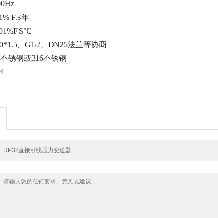
0Hz
% F.S年
1%F.S℃
*1.5、G1/2、DN25法兰等协商
4不锈钢或316不锈钢
4