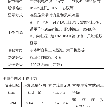
信号输出
三线制电压脉冲信号，二线制4~20mA信号
通讯输出
RS485
通讯、HART协议等
显示方式
液晶显示瞬时流量和累积流量
A
、外电源
+24V
DC
土
15%
，波纹<土5%，
适用千4~20mA输出、脉冲输出、RS485
等
工作电源
B
、内电源
1
组
3.0V
10AH
锂电池（只能现场
显示）
基本型自带三芯线缆、端子接线等
接线方式
防爆等级
Ex allCT4
或Exd
BT6
防护等级
lP65
或更高
(
可定制
)
测量范围及工作压力
仪表口径
正常流量范围
扩展流量范围
常规连接方式耐压
(mm)
(m
3
／h)
(m
3
／h)
等级
螺纹连接
DN4
0.04
～
0.25
0.04
～
0.4
（
6.3MPa
）