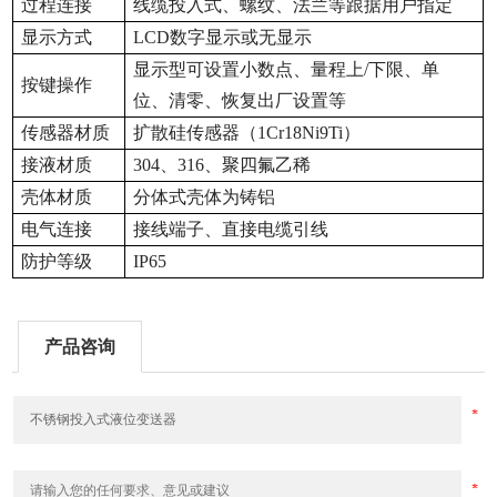
过程连接
线缆投入式、螺纹、法兰等跟据用户指定
显示方式
LCD
数字显示或无显示
显示型可设置小数点、量程上/下限、单
按键操作
位、清零、恢复出厂设置等
传感器材质
扩散硅传感器（1Cr18Ni9Ti）
接液材质
304
、316、聚四氟乙稀
壳体材质
分体式壳体为铸铝
电气连接
接线端子、直接电缆引线
防护等级
IP65
产品咨询