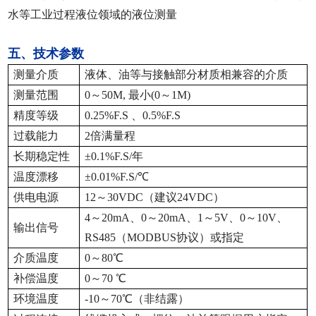
水等工业过程液位领域的液位测量
五、技术参数
测量介质
液体、油等与接触部分材质相兼容的介质
测量范围
0
～50M, 最小(0～1M)
精度等级
0.25%F.S
、0.5%F.S
过载能力
2
倍满量程
长期稳定性
±0.1%F.S/
年
温度漂移
±0.01%F.S/℃
供电电源
12
～30VDC（建议24VDC）
4
～20mA、0～20mA、1～5V、0～10V、
输出信号
RS485（MODBUS协议）或指定
介质温度
0
～80℃
补偿温度
0
～70 ℃
环境温度
-10
～70℃（非结露）