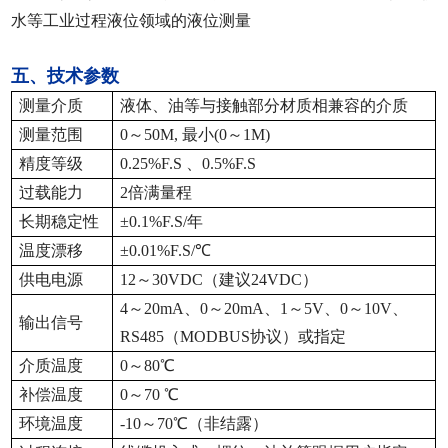
水等工业过程液位领域的液位测量
五、技术参数
测量介质
液体、油等与接触部分材质相兼容的介质
测量范围
0
～50M, 最小(0～1M)
精度等级
0.25%F.S
、0.5%F.S
过载能力
2
倍满量程
长期稳定性
±0.1%F.S/
年
温度漂移
±0.01%F.S/℃
供电电源
12
～30VDC（建议24VDC）
4
～20mA、0～20mA、1～5V、0～10V、
输出信号
RS485（MODBUS协议）或指定
介质温度
0
～80℃
补偿温度
0
～70 ℃
环境温度
-10
～70℃（非结露）