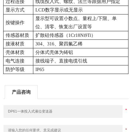
过程连接
线缆投入式、螺纹、法兰等跟据用户指定
显示方式
LCD
数字显示或无显示
显示型可设置小数点、量程上/下限、单
按键操作
位、清零、恢复出厂设置等
传感器材质
扩散硅传感器（1Cr18Ni9Ti）
接液材质
304
、316、聚四氟乙稀
壳体材质
分体式壳体为铸铝
电气连接
接线端子、直接电缆引线
防护等级
IP65
产品咨询